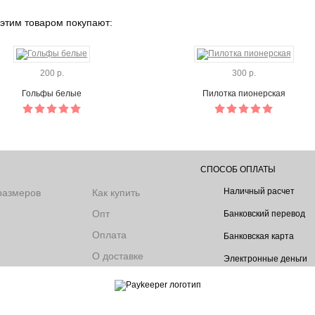
 этим товаром покупают:
200 р.
300 р.
Гольфы белые
Пилотка пионерская
СПОСОБ ОПЛАТЫ
Наличный расчет
размеров
Как купить
Опт
Банковский перевод
Оплата
Банковская карта
О доставке
Электронные деньги