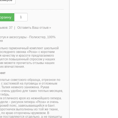
размеров
корзину
ывов: 37
|
Оставить Ваш отзыв »
тук и аксессуары - Полиэстер, 100%
ия
ельно гармоничный комплект школьной
следнего звонка «Роза» с коротким
я качеству и красоте предлагаемого
зуется повышенный спросом у наших
ами можете прочитать отзывы наших
 их впечатления.
лект
платье советского образца, отрезное по
, с застежкой на пуговицы и отложным
. Талия немного занижена. Рукав
о очень удобно для таких теплых месяцев,
нтябрь.
к отличного кроя из нежнейшего гипюра.
дели – рисунок гипюра «Роза» и очень
рокий пояс, завязывающийся в бант.
оротничок выполнены из той же ткани,
, по краю оторочены кружевом. В
ни поставляются отдельно, а не пришиты