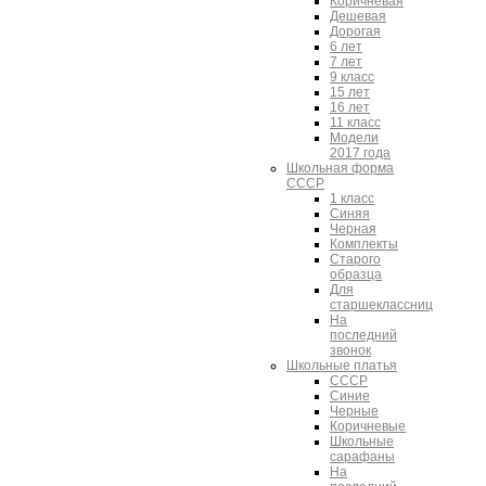
Коричневая
Дешевая
Дорогая
6 лет
7 лет
9 класс
15 лет
16 лет
11 класс
Модели
2017 года
Школьная форма
СССР
1 класс
Синяя
Черная
Комплекты
Старого
образца
Для
старшеклассниц
На
последний
звонок
Школьные платья
СССР
Синие
Черные
Коричневые
Школьные
сарафаны
На