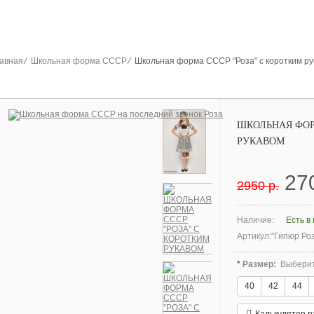
авная
⁄
Школьная форма СССР
⁄ Школьная форма СССР "Роза" с коротким р
ШКОЛЬНАЯ ФОР
РУКАВОМ
27
2950 р.
Наличие:
Есть в
Артикул:
"Гипюр Ро
*
Размер:
Выберит
40
42
44