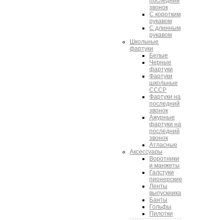
последний
звонок
С коротким
рукавом
С длинным
рукавом
Школьные
фартуки
Белые
Черные
фартуки
Фартуки
школьные
СССР
Фартуки на
последний
звонок
Ажурные
фартуки на
последний
звонок
Атласные
Аксессуары
Воротники
и манжеты
Галстуки
пионерские
Ленты
выпускника
Банты
Гольфы
Пилотки