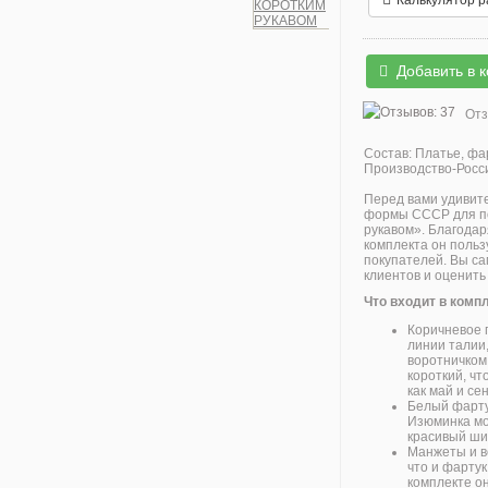
Калькулятор 
Добавить в 
Отз
Состав:
Платье, фар
Производство-Росс
Перед вами удивит
формы СССР для по
рукавом». Благодар
комплекта он поль
покупателей. Вы с
клиентов и оценить
Что входит в комп
Коричневое 
линии талии
воротничком
короткий, чт
как май и се
Белый фарту
Изюминка мо
красивый ши
Манжеты и в
что и фартук
комплекте о