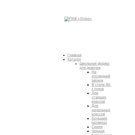
Главная
Каталог
Школьная форма
для девочек
На
последний
звонок
В стиле 90-
х годов
Для
старших
классов
Для
начальных
классов
Большие
размеры
Синяя
Черная