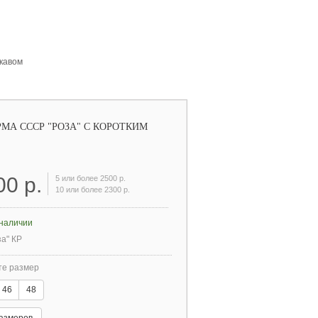
укавом
МА СССР "РОЗА" С КОРОТКИМ
00 р.
5 или более 2500 р.
10 или более 2300 р.
 наличии
за" КР
е размер
46
48