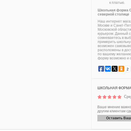
к платью.
Школьная форма 
северной столице
Наш интернет магаз
Москве и Санкт-Пет
Московской област
курьером. Данный с
сомневаетесь в выб
примерить школьну
возможен самовывоз
расположены в дост
по вашему желанию,
форму возможно и 
2
ШКОЛЬНАЯ ФОРМА 
Сред
Ваше мнение важно 
другим клиентам сд
Оставить Ваш