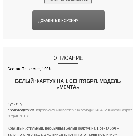
Отзывы
ДОБАВИТЬ В КОРЗИНУ
О доставке
Оплата
ОПИСАНИЕ
Опт
Состав:
Полиэстер, 100%
БЕЛЫЙ ФАРТУК НА 1 СЕНТЯБРЯ, МОДЕЛЬ
Личный кабинет
«МЕЧТА»
Новости
Купить у
производителя:
https://www.wildberries.ru/catalog/214640280/detail.aspx?
targetUrl=EX
Контакты
Красивый, стильный, необычный белый фартук на 1 сентября –
залог того, что ваша школьница встретит этот день в отличном