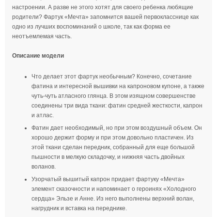
настроении. А разве не этого хотят для своего ребенка любящие
© 2026 - ПКФ «Успех»
Полная версия
родители? Фартук «Мечта» запомнится вашей первокласснице как
одно из лучших воспоминаний о школе, так как форма ее
неотъемлемая часть.
Ничего не куплено!
Описание модели
Что делает этот фартук необычным? Конечно, сочетание
фатина и интересной вышивки на капроновом купоне, а также
чуть-чуть атласного глянца. В этом изящном совершенстве
соединены три вида ткани: фатин средней жесткости, капрон
и атлас.
Фатин дает необходимый, но при этом воздушный объем. Он
хорошо держит форму и при этом довольно пластичен. Из
этой ткани сделан передник, собранный для еще большой
пышности в мелкую складочку, и нижняя часть двойных
воланов.
Узорчатый вышитый капрон придает фартуку «Мечта»
элемент сказочности и напоминает о героинях «Холодного
сердца» Эльзе и Анне. Из него выполнены верхний волан,
нагрудник и вставка на переднике.